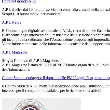
Entra nel mondo A.P.I.
A.P.I. ti offre dal 1946 tutti i servizi necessari alla crescita della tua az
Scopri i 10 buoni motivi per associarti.
A.P.I. News
E' l’house organ digitale settimanale di A.P.I., ricco di notizie flash c
È arricchita dagli interventi del Presidente e dalla sezione “Appuntamen
gli incontri della settimana che l’Associazione propone agli imprenditori
Viene infine completata dalle informazioni tecniche e dalle opportunità
A.P.I. Magazine
Sfoglia l'archivio di A.P.I. Magazine.
A.P.I. Magazine è stato dal 2006 al 2017 l’house organ di A.P.I., rivolt
dell’informazione.
Centro Studi - sondaggio: Il domani delle PMI è oggi! E tu, cosa ne pe
Il Centro Studi di A.P.I. mette a disposizione delle pmi, istituzioni, un
interesse per il comparto industriale e per le ricadute sulla attività.