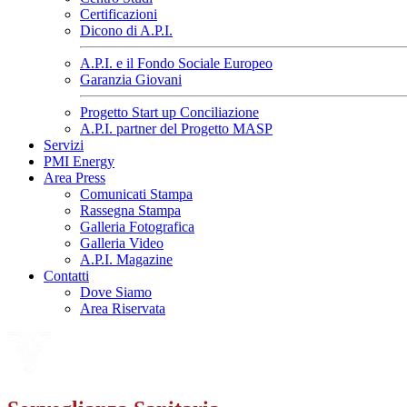
Certificazioni
Dicono di A.P.I.
A.P.I. e il Fondo Sociale Europeo
Garanzia Giovani
Progetto Start up Conciliazione
A.P.I. partner del Progetto MASP
Servizi
PMI Energy
Area Press
Comunicati Stampa
Rassegna Stampa
Galleria Fotografica
Galleria Video
A.P.I. Magazine
Contatti
Dove Siamo
Area Riservata