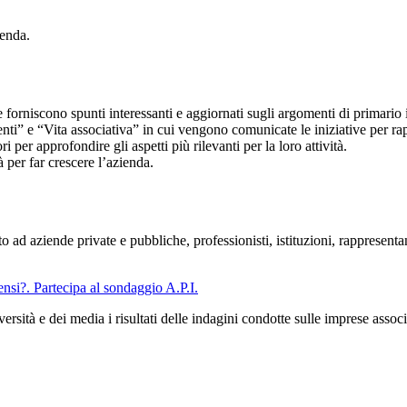
ienda.
he forniscono spunti interessanti e aggiornati sugli argomenti di primario 
ti” e “Vita associativa” in cui vengono comunicate le iniziative per rappr
 per approfondire gli aspetti più rilevanti per la loro attività.
 per far crescere l’azienda.
o ad aziende private e pubbliche, professionisti, istituzioni, rappresenta
nsi?. Partecipa al sondaggio A.P.I.
iversità e dei media i risultati delle indagini condotte sulle imprese asso